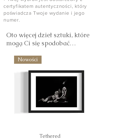
certyfikatem autentyczności, który
poświadcza Twoje wydanie i jego
numer.
Oto więcej dzieł sztuki, które
mogą Ci się spodobać…
Nowości
Tethered