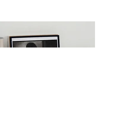
BĄDŹ PIERWSZY
DOWIEDZ SIĘ O
WYDANIACH
Zapisz się teraz
Arnaldo Wilsona