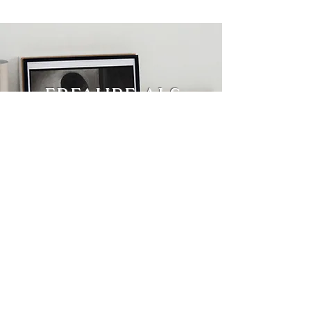
ERFAHRE ALS
ERSTER VON
VERSIONEN
Abonniere jetzt
Arnold Wilson
Willkommen im offiziellen Arnaldo