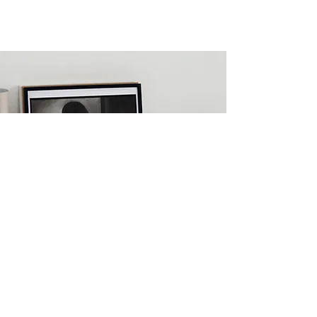
ERFAHRE ALS
ERSTER VON
VERSIONEN
Abonniere jetzt
Arnold Wilson