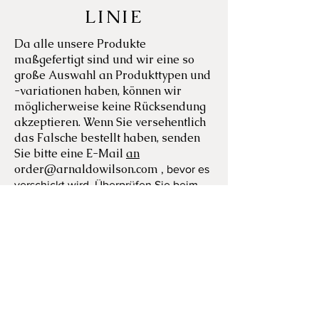
LINIE
Da alle unsere Produkte
maßgefertigt sind und wir eine so
große Auswahl an Produkttypen und
-variationen haben, können wir
möglicherweise keine Rücksendung
akzeptieren. Wenn Sie versehentlich
das Falsche bestellt haben, senden
Sie bitte eine E-Mail
an
order@arnaldowilson.com
, bevor es
verschickt wird. Überprüfen Sie beim
Kauf Ihren Warenkorb, um
sicherzustellen, dass Sie die richtige
Größe usw. bestellen.
In dem unwahrscheinlichen Fall,
dass Ihr Artikel während des
Transports beschädigt wird, senden
Sie bitte eine E-Mail
an