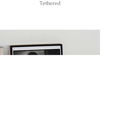
Tethered
ERFAHRE ALS
ERSTER VON
VERSIONEN
Abonniere jetzt