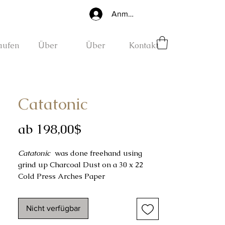
Anmelden
aufen
Über
Über
Kontakt
Catatonic
Sale-
ab
198,00$
Preis
Catatonic
was done freehand using
grind up Charcoal Dust on a 30 x 22
Cold Press Arches Paper
Completed on 07-21-2024
Nicht verfügbar