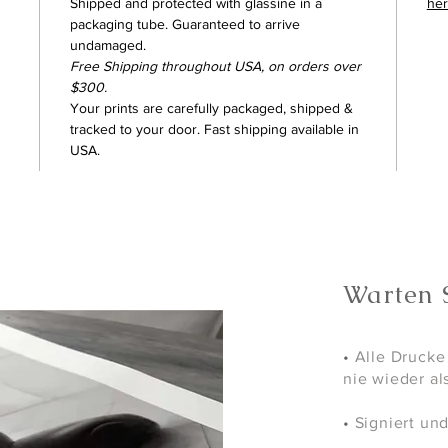
Shipped and protected with glassine in a
he
packaging tube. Guaranteed to arrive
undamaged.
Free Shipping throughout USA, on orders over
$300.
Your prints are carefully packaged, shipped &
tracked to your door. Fast shipping available in
USA.
Warten S
•
Alle Drucke 
nie wieder al
•
Signiert un