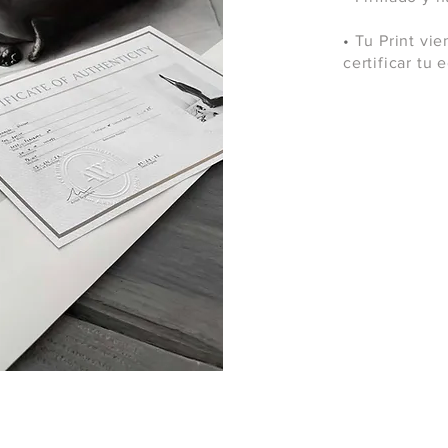
•
Tu Print vie
certificar tu