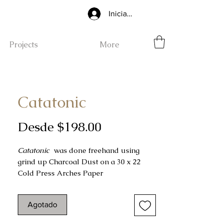
Iniciar sesión
Projects
More
Catatonic
Precio
Desde
$198.00
de
Catatonic
was done freehand using
oferta
grind up Charcoal Dust on a 30 x 22
Cold Press Arches Paper
Completed on 07-21-2024
Agotado