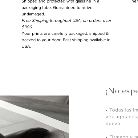
Shipped and protected with glassine in a
he
packaging tube. Guaranteed to arrive
undamaged.
Free Shipping throughout USA, on orders over
$300.
Your prints are carefully packaged, shipped &
tracked to your door. Fast shipping available in
USA.
¡No espe
•
Todas las i
vez agotadas
nuevo.
•
Firmado y n