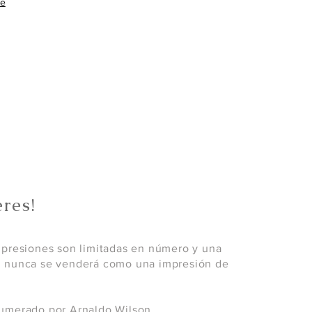
re
res!
mpresiones son limitadas en número y una
; nunca se venderá como una impresión de
umerado por Arnaldo Wilson.