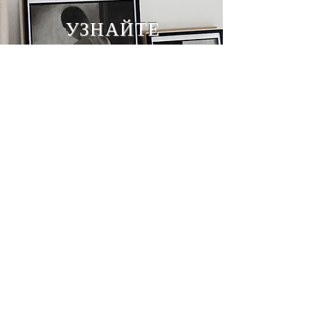
УЗНАЙТЕ
ПЕРВЫМИ О
РЕЛИЗАХ
Подпишитесь сейчас
Арнальдо Уилсон
Добро пожаловать в официальный
магазин печати и продукции Arnaldo
Wilson. Принесите фотореалистичное
искусство углем в свой дом, на работу
или в жилое пространство с помощью